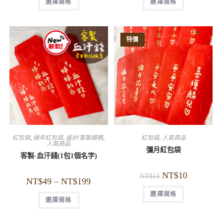
選擇規格
選擇規格
特價
紅包袋
,
過年紅包袋
,
設計/客製服務
,
紅包袋
,
人氣商品
人氣商品
彌月紅包袋
客製-血汗錢(1包1個名字)
NT$
10
NT$
14
NT$
49
–
NT$
199
選擇規格
選擇規格