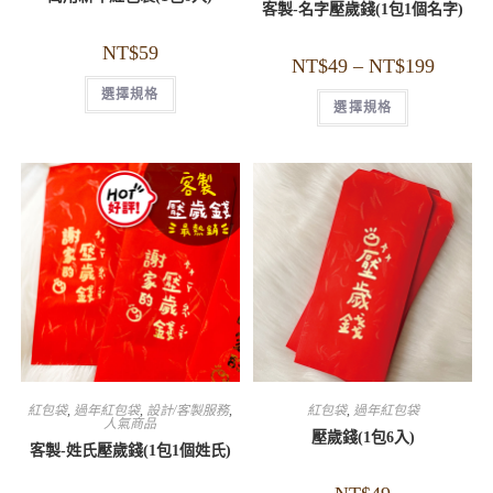
客製-名字壓歲錢(1包1個名字)
NT$
59
NT$
49
–
NT$
199
選擇規格
選擇規格
紅包袋
,
過年紅包袋
,
設計/客製服務
,
紅包袋
,
過年紅包袋
人氣商品
壓歲錢(1包6入)
客製-姓氏壓歲錢(1包1個姓氏)