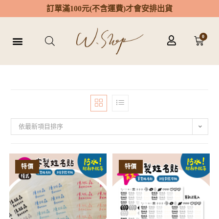
訂
單
滿
1
0
0
元
(
不
含
運
費
)
才
會
安
排
出
貨
0
依最新項目排序
特價
特價