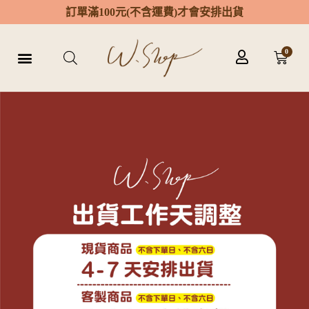
訂
單
滿
1
0
0
元
(
不
含
運
費
)
才
會
安
排
出
貨
0