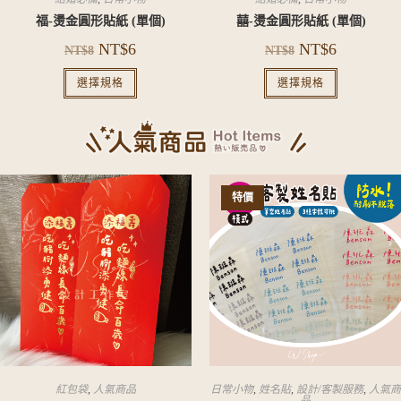
福-燙金圓形貼紙 (單個)
囍-燙金圓形貼紙 (單個)
NT$
6
NT$
6
NT$
8
NT$
8
選擇規格
選擇規格
特價
紅包袋
,
人氣商品
日常小物
,
姓名貼
,
設計/客製服務
,
人氣商
品