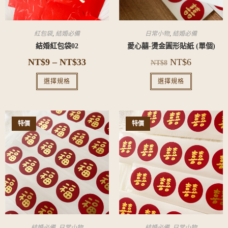
紅包袋
,
結婚必備
日常小物
,
結婚必備
結婚紅包袋02
愛心囍-燙金圓形貼紙 (單個)
NT$
9
–
NT$
33
NT$
6
NT$
8
選擇規格
選擇規格
特價
特價
結婚必備
,
日常小物
結婚必備
,
日常小物