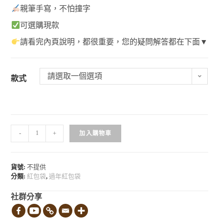
親筆手寫，不怕撞字
可選購現款
請看完內頁說明，都很重要，您的疑問解答都在下面▼
請選取一個選項
款式
-
+
加入購物車
貨號:
不提供
分類:
紅包袋
,
過年紅包袋
社群分享