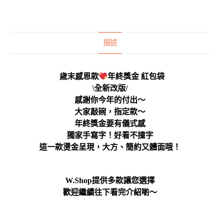
描述
歲末感恩款
年終獎金 紅包袋
\全新改版/
感謝你今年的付出～
大家敲碗，指定款～
年終獎金要有儀式感
獨家手寫字！好看不撞字
這一款燙金呈現，大方、簡約又體面哦！
W.Shop提供多款讓您選擇
歡迎繼續往下看完介紹喲～