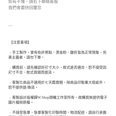
如有不懂，請右下聯絡客服
我們會盡快回覆您
—
【注意事項】
手工製作，會有些許黑點、燙金粉、皺折皆為正常現象，完
美主義者，請勿下單。
購買前，請先確認好尺寸大小、款式是否適合，恕不接受因
尺寸不合、款式買錯而退貨。
客製化商品不適用於七天鑑賞期，除商品印製重大瑕疵外，
恕不提供退/換貨。
客製設計版權歸W.Shop頡曦工作室所有，故購買無提供電子
圖片檔與原檔。
不接受急單，急單客製化印製時間，物流配送，請自行承擔