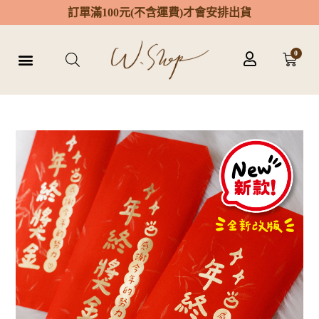
訂
單
滿
1
0
0
元
(
不
含
運
費
)
才
會
安
排
出
貨
0