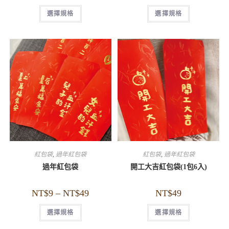
選擇規格
選擇規格
紅包袋
,
過年紅包袋
紅包袋
,
過年紅包袋
過年紅包袋
開工大吉紅包袋(1包6入)
NT$
9
–
NT$
49
NT$
49
選擇規格
選擇規格