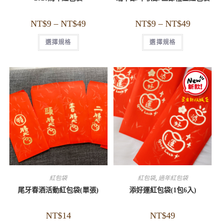
NT$
9
–
NT$
49
NT$
9
–
NT$
49
選擇規格
選擇規格
紅包袋
紅包袋
,
過年紅包袋
尾牙春酒活動紅包袋(單張)
添好運紅包袋(1包6入)
NT$
14
NT$
49