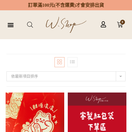
訂
單
滿
1
0
0
元
(
不
含
運
費
)
才
會
安
排
出
貨
0
依最新項目排序