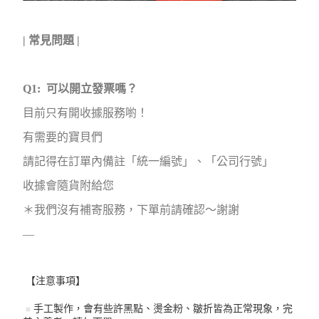
| 常見問題 |
Q1: 可以開立發票嗎？
目前只有開收據服務喲！
有需要的寶貝們
請記得在訂單內備註「統一編號」、「公司行號」
收據會隨貨附給您
＊我們沒有補寄服務，下單前請確認～謝謝
—
【注意事項】
手工製作，會有些許黑點、燙金粉、皺折皆為正常現象，完