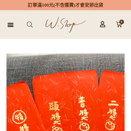
訂
單
滿
1
0
0
元
(
不
含
運
費
)
才
會
安
排
出
貨
0