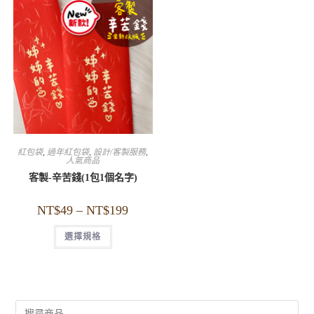
紅包袋
,
過年紅包袋
,
設計/客製服務
,
人氣商品
客製-辛苦錢(1包1個名字)
NT$
49
–
NT$
199
選擇規格