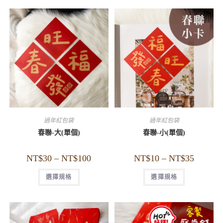
過年紅包袋
過年紅包袋
春聯-大(單個)
春聯-小(單個)
NT$
30
–
NT$
100
NT$
10
–
NT$
35
選擇規格
選擇規格