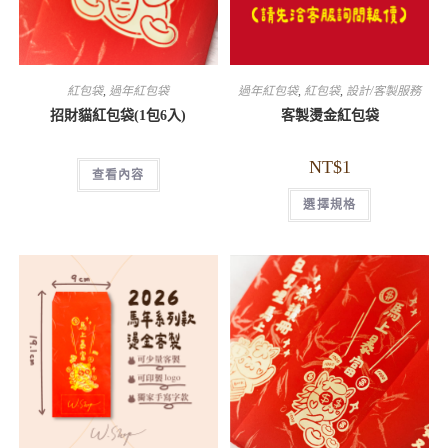
紅包袋
,
過年紅包袋
過年紅包袋
,
紅包袋
,
設計/客製服務
招財貓紅包袋(1包6入)
客製燙金紅包袋
NT$
1
查看內容
選擇規格