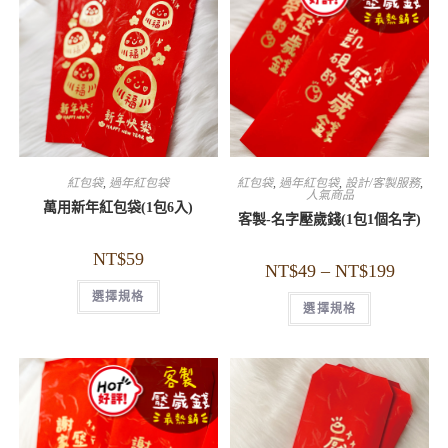
紅包袋
,
過年紅包袋
紅包袋
,
過年紅包袋
,
設計/客製服務
,
人氣商品
萬用新年紅包袋(1包6入)
客製-名字壓歲錢(1包1個名字)
NT$
59
NT$
49
–
NT$
199
選擇規格
選擇規格