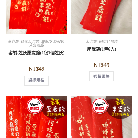
紅包袋
,
過年紅包袋
,
設計/客製服務
,
紅包袋
,
過年紅包袋
人氣商品
壓歲錢(1包6入)
客製-姓氏壓歲錢(1包1個姓氏)
NT$
49
NT$
49
選擇規格
選擇規格