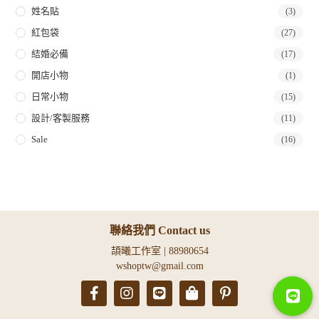
姓名貼
(3)
紅包袋
(27)
結婚必備
(17)
開店小物
(1)
日常小物
(15)
設計/客製服務
(11)
Sale
(16)
聯絡我們 Contact us
頡曦工作室 | 88980654
wshoptw@gmail.com