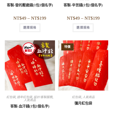
客製-發的壓歲錢(1包1個名字)
客製-辛苦錢(1包1個名字)
NT$
49
–
NT$
199
NT$
49
–
NT$
199
選擇規格
選擇規格
特價
紅包袋
,
過年紅包袋
,
設計/客製服務
,
紅包袋
,
人氣商品
人氣商品
彌月紅包袋
客製-血汗錢(1包1個名字)