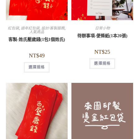
紅包袋
,
過年紅包袋
,
設計/客製服務
,
日常小物
人氣商品
待辦事項-便條紙(1本20張)
客製-姓氏壓歲錢(1包1個姓氏)
NT$
25
NT$
49
選擇規格
選擇規格