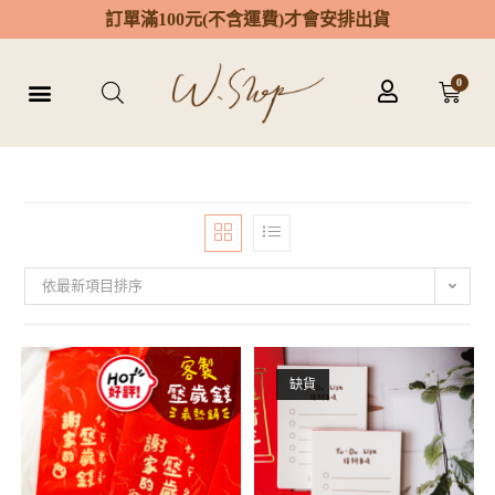
訂
單
滿
1
0
0
元
(
不
含
運
費
)
才
會
安
排
出
貨
0
依最新項目排序
缺貨