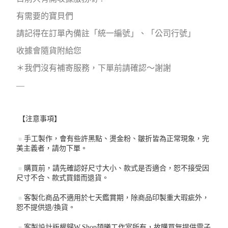
有需要的寶貝們
請記得在訂單內備註「統一編號」、「公司行號」
收據會隨貨附給您
＊我們沒有補寄服務，下單前請確認～謝謝
—
【注意事項】
手工製作，會有些許黑點、燙金粉、皺折皆為正常現象，完
美主義者，請勿下單。
購買前，請先確認好尺寸大小、款式是否適合，恕不接受因
尺寸不合、款式買錯而退貨。
客製化商品不適用於七天鑑賞期，除商品印製重大瑕疵外，
恕不提供退/換貨。
客製設計版權歸W.Shop頡曦工作室所有，故購買無提供電子