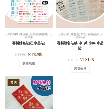
日常小物
,
姓名貼
,
設計/客製服務
,
人
日常小物
,
姓名貼
,
設計/客製服務
,
人
氣商品
氣商品
客製姓名貼紙(水晶貼)
客製姓名貼紙(中+英)小款(水晶
貼)
NT$
299
NT$
399
NT$
125
NT$
150
選擇規格
選擇規格
特價