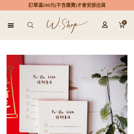
訂
單
滿
1
0
0
元
(
不
含
運
費
)
才
會
安
排
出
貨
0