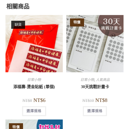
相關商品
特價
缺貨
日常小物
日常小物
,
人氣商品
添福壽-燙金貼紙 (單個)
30天挑戰計畫卡
NT$
6
NT$
8
NT$
8
NT$
10
選擇規格
選擇規格
特價