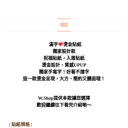
描述
滿字
燙金貼紙
獨家設計款
祝福貼紙，入厝貼紙
燙金設計，質感UPUP
獨家手寫字！好看不撞字
這一款燙金呈現，大方、簡約又體面哦！
W.Shop提供多款讓您選擇
歡迎繼續往下看完介紹喲～
| 貼紙規格 |