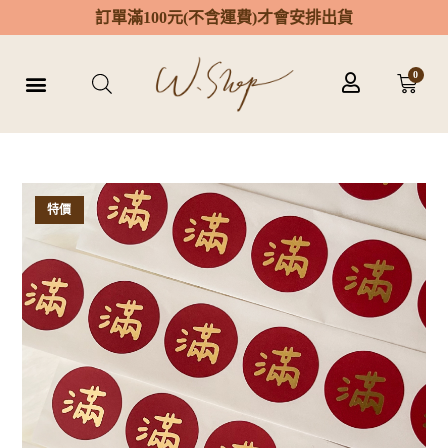
訂
單
滿
1
0
0
元
(
不
含
運
費
)
才
會
安
排
出
貨
0
特價