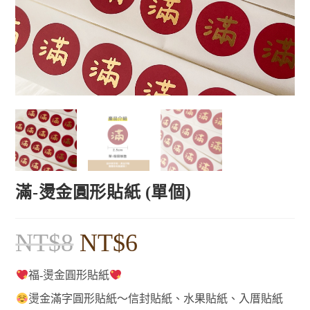
滿-燙金圓形貼紙 (單個)
NT$
8
NT$
6
福-燙金圓形貼紙
燙金滿字圓形貼紙～信封貼紙、水果貼紙、入厝貼紙