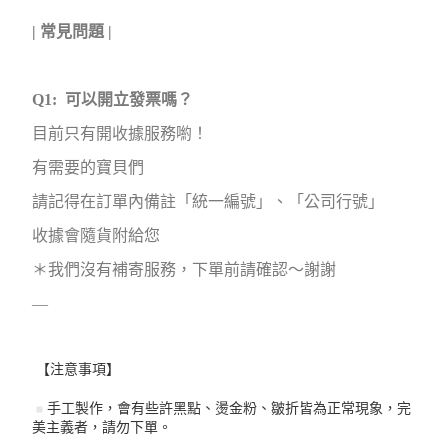
| 常見問題 |
Q1: 可以開立發票嗎？
目前只有開收據服務喲！
有需要的寶貝們
請記得在訂單內備註「統一編號」、「公司行號」
收據會隨貨附給您
＊我們沒有補寄服務，下單前請確認～謝謝
—
【注意事項】
手工製作，會有些許黑點、燙金粉、皺折皆為正常現象，完
美主義者，請勿下單。