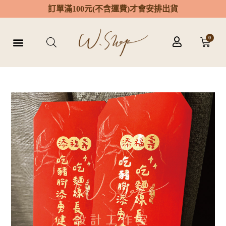
訂
單
滿
1
0
0
元
(
不
含
運
費
)
才
會
安
排
出
貨
0