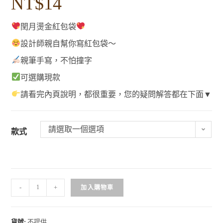
NT$
14
閏月燙金紅包袋
設計師親自幫你寫紅包袋～
親筆手寫，不怕撞字
可選購現款
請看完內頁說明，都很重要，您的疑問解答都在下面▼
請選取一個選項
款式
-
+
加入購物車
貨號:
不提供