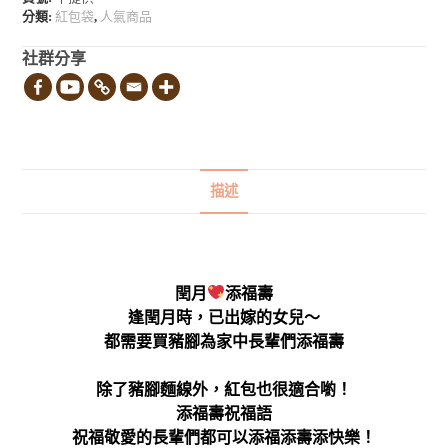
分類:
紅包袋
,
人氣商品
社群分享
描述
閏月
添福壽
逢閏月時，已出嫁的女兒～
都需要買豬腳為家中長輩們添福壽
除了豬腳麵線外，紅包也很適合喲！
添福壽祝福語
祝福敬愛的長輩們都可以添福添壽添快樂！