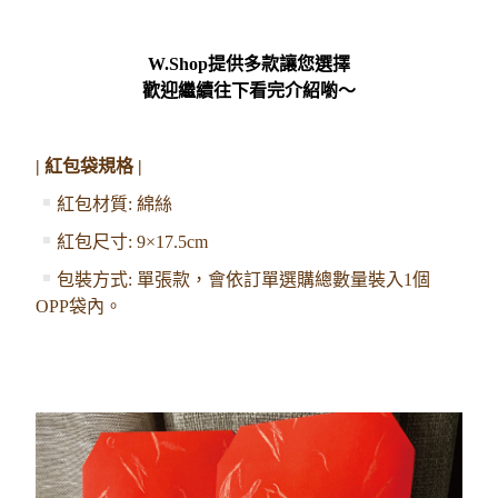
W.Shop提供多款讓您選擇
歡迎繼續往下看完介紹喲～
| 紅包袋規格 |
紅包
材質: 綿絲
紅包尺寸: 9×17.5cm
包裝方式: 單張款，會依訂單選購總數量裝入1個
OPP袋內。