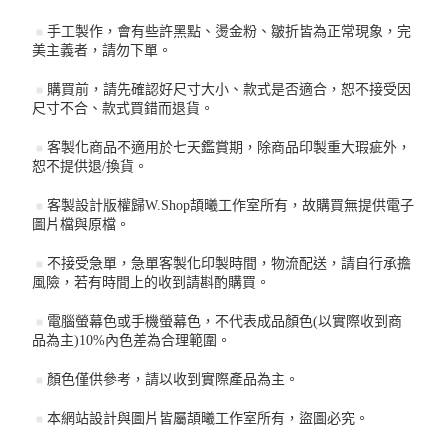
手工製作，會有些許黑點、燙金粉、皺折皆為正常現象，完
美主義者，請勿下單。
購買前，請先確認好尺寸大小、款式是否適合，恕不接受因
尺寸不合、款式買錯而退貨。
客製化商品不適用於七天鑑賞期，除商品印製重大瑕疵外，
恕不提供退/換貨。
客製設計版權歸W.Shop頡曦工作室所有，故購買無提供電子
圖片檔與原檔。
不接受急單，急單客製化印製時間，物流配送，請自行承擔
風險，若有時間上的收到請斟酌購買。
電腦螢幕色或手機螢幕色，不代表成品顏色(以實際收到商
品為主)10%內色差為合理範圍。
顏色僅供參考，請以收到實際產品為主。
本網站設計與圖片皆屬頡曦工作室所有，盜圖必究。