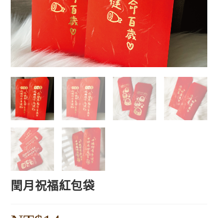
閏月祝福紅包袋